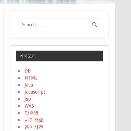
카테고리
DB
HTML
Java
javascript
jsp
WAS
맞춤법
사진생활
용어사전