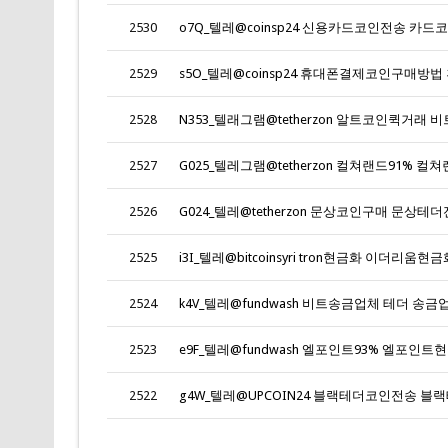
2530
o7Q_텔레@coinsp24 신용카드코인전송 카드코
2529
s5O_텔레@coinsp24 휴대폰결제코인구매방
2528
N353_텔래그램@tetherzon 알트코인퀵거래
2527
G025_텔레그램@tetherzon 컬쳐랜드91% 
2526
G024_텔레@tetherzon 문상코인구매 문상테
2525
i3I_텔레@bitcoinsyri tron현금화 이더리움현금
2524
k4V_텔레@fundwash 비트송금업체 테더 송금업
2523
e9F_텔레@fundwash 엘포인트93% 엘포인트현
2522
g4W_텔레@UPCOIN24 블랙테더코인전송 블랙