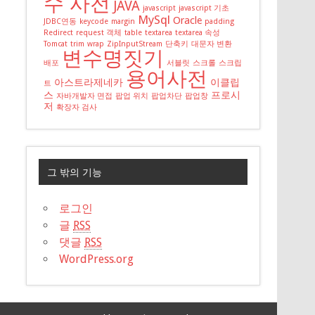
수 사전
JAVA
javascript
javascript 기초
MySql
Oracle
JDBC연동
keycode
margin
padding
Redirect
request 객체
table
textarea
textarea 속성
Tomcat
trim
wrap
ZipInputStream
단축키
대문자 변환
변수명짓기
배포
서블릿
스크롤
스크립
용어사전
아스트라제네카
이클립
트
스
프로시
자바개발자 면접
팝업 위치
팝업차단
팝업창
저
확장자 검사
그 밖의 기능
로그인
글
RSS
댓글
RSS
WordPress.org