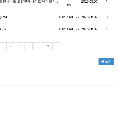
q5G_텔레@CASHFILTER365 테더코인매입 비트코인사는법 코인구매사이트 테더코인판매 이더리움판매 테더구매테더판매 암호화폐구매대행_g0L
2026.08.07
1
65
v2M
KOREATALK77
2026.08.07
0
i6I
KOREATALK77
2026.08.07
1
5
6
7
8
9
10
»
글쓰기