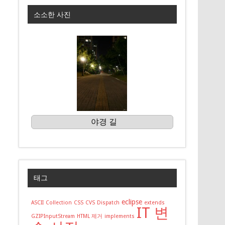
소소한 사진
야경 길
태그
eclipse
ASCII
Collection
CSS
CVS
Dispatch
extends
IT 변
GZIPInputStream
HTML 제거
implements