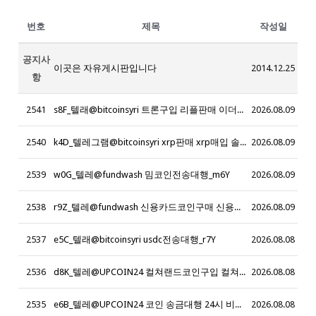
번호
제목
작성일
공지사
이곳은 자유게시판입니다
2014.12.25
항
2541
s8F_텔래@bitcoinsyri 트론구입 리플판매 이더리움 판매_z9K
2026.08.09
2540
k4D_텔레그램@bitcoinsyri xrp판매 xrp매입 솔라나매입 솔라나판매 솔라나현금화 sol현금화 리플현금화 리플코인판매 파이코인판매_g6R
2026.08.09
2539
w0G_텔레@fundwash 밈코인전송대행_m6Y
2026.08.09
2538
r9Z_텔레@fundwash 신용카드코인구매 신용카드코인대행_d3N
2026.08.09
2537
e5C_텔래@bitcoinsyri usdc전송대행_r7Y
2026.08.08
2536
d8K_텔레@UPCOIN24 컬쳐랜드코인구입 컬쳐랜드매입_a5B
2026.08.08
2535
e6B_텔레@UPCOIN24 코인 송금대행 24시 비트코인현금화 _n4F
2026.08.08