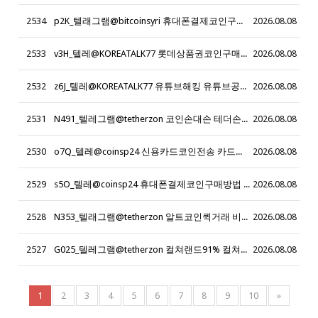
2534
p2K_텔래그램@bitcoinsyri 휴대폰결제코인구입 휴대폰결제매입_r2G
2026.08.08
2533
v3H_텔레@KOREATALK77 롯데상품권코인구매방법_w2T
2026.08.08
2532
z6J_텔레@KOREATALK77 유튜브해킹 유튜브공격_c1E
2026.08.08
2531
N491_텔레그램@tetherzon 코인손대손 테더손대손 비트코인손대손 코인현금화수수료 코인현금화수수료 신용카드테더구입 블랙테더코인전송 블랙테더코인구입
2026.08.08
2530
o7Q_텔레@coinsp24 신용카드코인전송 카드코인구매_n5Z
2026.08.08
2529
s5O_텔레@coinsp24 휴대폰결제코인구매방법 휴대폰결제테더구매_u0L
2026.08.08
2528
N353_텔래그램@tetherzon 알트코인퀵거래 비트코인환전
2026.08.08
2527
G025_텔레그램@tetherzon 컬쳐랜드91% 컬쳐랜드현금화91%
2026.08.08
1
2
3
4
5
6
7
8
9
10
»