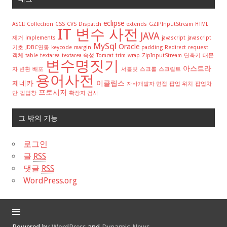
eclipse
ASCII
Collection
CSS
CVS
Dispatch
extends
GZIPInputStream
HTML
IT 변수 사전
JAVA
제거
implements
javascript
javascript
MySql
Oracle
기초
JDBC연동
keycode
margin
padding
Redirect
request
객체
table
textarea
textarea 속성
Tomcat
trim
wrap
ZipInputStream
단축키
대문
변수명짓기
아스트라
자 변환
배포
서블릿
스크롤
스크립트
용어사전
제네카
이클립스
자바개발자 면접
팝업 위치
팝업차
프로시저
단
팝업창
확장자 검사
그 밖의 기능
로그인
글
RSS
댓글
RSS
WordPress.org