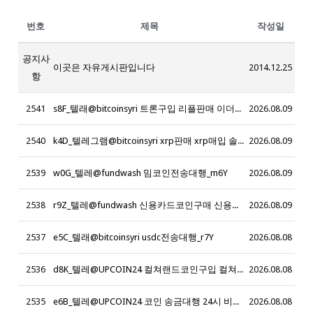
번호
제목
작성일
공지사
이곳은 자유게시판입니다
2014.12.25
항
2541
s8F_텔래@bitcoinsyri 트론구입 리플판매 이더리움 판매_z9K
2026.08.09
2540
k4D_텔레그램@bitcoinsyri xrp판매 xrp매입 솔라나매입 솔라나판매 솔라나현금화 sol현금화 리플현금화 리플코인판매 파이코인판매_g6R
2026.08.09
2539
w0G_텔레@fundwash 밈코인전송대행_m6Y
2026.08.09
2538
r9Z_텔레@fundwash 신용카드코인구매 신용카드코인대행_d3N
2026.08.09
2537
e5C_텔래@bitcoinsyri usdc전송대행_r7Y
2026.08.08
2536
d8K_텔레@UPCOIN24 컬쳐랜드코인구입 컬쳐랜드매입_a5B
2026.08.08
2535
e6B_텔레@UPCOIN24 코인 송금대행 24시 비트코인현금화 _n4F
2026.08.08