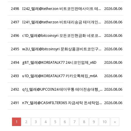
2498
I242_텔레@tetherzon 비트코인판매사이트 테더 손대손
2026.08.06
2497
I241_텔레@tetherzon 비트대리송금 테더개인지갑
2026.08.06
2496
c1D_텔레@bitcoinsyri 모든코인현금화 네로코인_t9J
2026.08.06
2495
w2U_텔레@bitcoinsyri 문화상품권비트코인구입 문화상품권비트구입_l1C
2026.08.06
2494
g8T_텔레@KOREATALK77 24시코인업체_v6D
2026.08.06
2493
u1D_텔레@KOREATALK77 카카오톡해킹_m6A
2026.08.06
2492
q1J_텔레@UPCOIN24 테더무통 테더전송대행_w8R
2026.08.06
2491
n7Y_텔레@CASHFILTER365 자금세탁 돈세탁업체 자금세탁업체 검돈세탁 금은돈세탁 핑돈세탁 오다집_a5J
2026.08.06
1
2
3
4
5
6
7
8
9
10
»