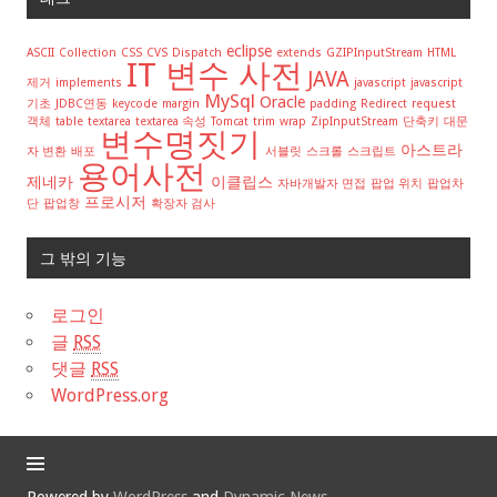
eclipse
ASCII
Collection
CSS
CVS
Dispatch
extends
GZIPInputStream
HTML
IT 변수 사전
JAVA
제거
implements
javascript
javascript
MySql
Oracle
기초
JDBC연동
keycode
margin
padding
Redirect
request
객체
table
textarea
textarea 속성
Tomcat
trim
wrap
ZipInputStream
단축키
대문
변수명짓기
아스트라
자 변환
배포
서블릿
스크롤
스크립트
용어사전
제네카
이클립스
자바개발자 면접
팝업 위치
팝업차
프로시저
단
팝업창
확장자 검사
그 밖의 기능
로그인
글
RSS
댓글
RSS
WordPress.org