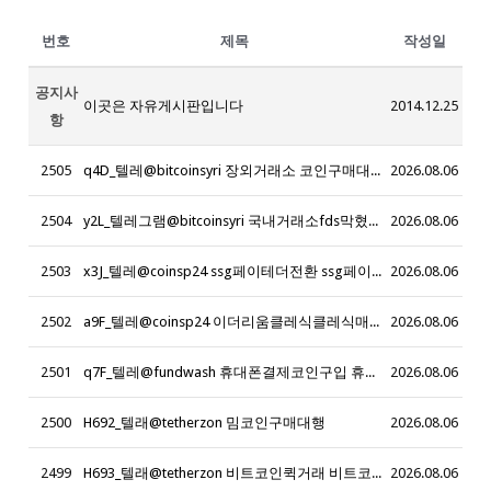
번호
제목
작성일
공지사
이곳은 자유게시판입니다
2014.12.25
항
2505
q4D_텔레@bitcoinsyri 장외거래소 코인구매대행 24시 _u5H
2026.08.06
2504
y2L_텔레그램@bitcoinsyri 국내거래소fds막혔을때 국내거래소fds시간 국내거래소fds출금시간 국내거래소fds송금시간 국내거래소fds증빙 밈코인구매대행_x1Q
2026.08.06
2503
x3J_텔레@coinsp24 ssg페이테더전환 ssg페이세탁_z0P
2026.08.06
2502
a9F_텔레@coinsp24 이더리움클레식클레식매입_i3C
2026.08.06
2501
q7F_텔레@fundwash 휴대폰결제코인구입 휴대폰결제매입_e9B
2026.08.06
2500
H692_텔래@tetherzon 밈코인구매대행
2026.08.06
2499
H693_텔래@tetherzon 비트코인퀵거래 비트코인 환전
2026.08.06