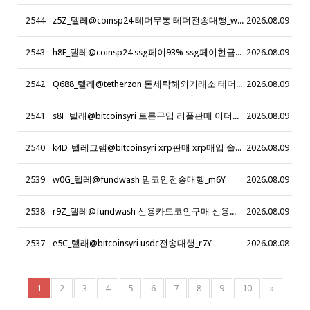
2544
z5Z_텔레@coinsp24 테더무통 테더전송대행_w0Y
2026.08.09
2543
h8F_텔레@coinsp24 ssg페이93% ssg페이현금화93%_y2E
2026.08.09
2542
Q688_텔레@tetherzon 돈세탁해외거래소 테더원화환전 돈세탁최저수수료 코인돈세탁 해외돈세탁 해외자금 세탁재테크
2026.08.09
2541
s8F_텔래@bitcoinsyri 트론구입 리플판매 이더리움 판매_z9K
2026.08.09
2540
k4D_텔레그램@bitcoinsyri xrp판매 xrp매입 솔라나매입 솔라나판매 솔라나현금화 sol현금화 리플현금화 리플코인판매 파이코인판매_g6R
2026.08.09
2539
w0G_텔레@fundwash 밈코인전송대행_m6Y
2026.08.09
2538
r9Z_텔레@fundwash 신용카드코인구매 신용카드코인대행_d3N
2026.08.09
2537
e5C_텔래@bitcoinsyri usdc전송대행_r7Y
2026.08.08
1
2
3
4
5
6
7
8
9
10
»