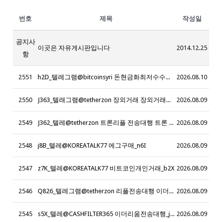
번호
제목
작성일
공지사
이곳은 자유게시판입니다
2014.12.25
항
2551
h2D_텔레그램@bitcoinsyri 돈현금화최저수수료 코인돈현금화 해외돈현금화 해외자금 현금화재테크 돈현금화 자금현금화 자금현금화업체 오다현금화_t2F
2026.08.10
2550
J363_텔래그램@tetherzon 장외거래 장외거래업체
2026.08.09
2549
J362_텔레@tetherzon 트론리플 전송대행 트론 리플 전송업체
2026.08.09
2548
j8B_텔레@KOREATALK77 에그구매_n6I
2026.08.09
2547
z7K_텔레@KOREATALK77 비트코인개인거래_b2X
2026.08.09
2546
Q826_텔레그램@tetherzon 리플전송대행 이더리움삽니다 트론삽니다 리플삽니다 이더리움매입 테더코인매입 리플매입 테더매입 테더현금화
2026.08.09
2545
s5X_텔레@CASHFILTER365 이더리움전송대행_j2Z
2026.08.09