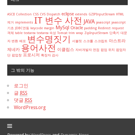
eclipse
ASCII
Collection
CSS
CVS
Dispatch
extends
GZIPInputStream
HTML
IT 변수 사전
JAVA
제거
implements
javascript
javascript
MySql
Oracle
기초
JDBC연동
keycode
margin
padding
Redirect
request
객체
table
textarea
textarea 속성
Tomcat
trim
wrap
ZipInputStream
단축키
대문
변수명짓기
아스트라
자 변환
배포
서블릿
스크롤
스크립트
용어사전
제네카
이클립스
자바개발자 면접
팝업 위치
팝업차
프로시저
단
팝업창
확장자 검사
그 밖의 기능
로그인
글
RSS
댓글
RSS
WordPress.org