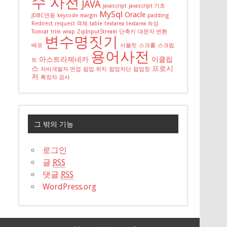
수 사전
JAVA
javascript
javascript 기초
MySql
Oracle
JDBC연동
keycode
margin
padding
Redirect
request 객체
table
textarea
textarea 속성
Tomcat
trim
wrap
ZipInputStream
단축키
대문자 변환
변수명짓기
배포
서블릿
스크롤
스크립
용어사전
아스트라제네카
이클립
트
스
프로시
자바개발자 면접
팝업 위치
팝업차단
팝업창
저
확장자 검사
그 밖의 기능
로그인
글
RSS
댓글
RSS
WordPress.org