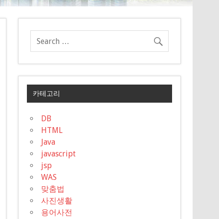
카테고리
DB
HTML
Java
javascript
jsp
WAS
맞춤법
사진생활
용어사전