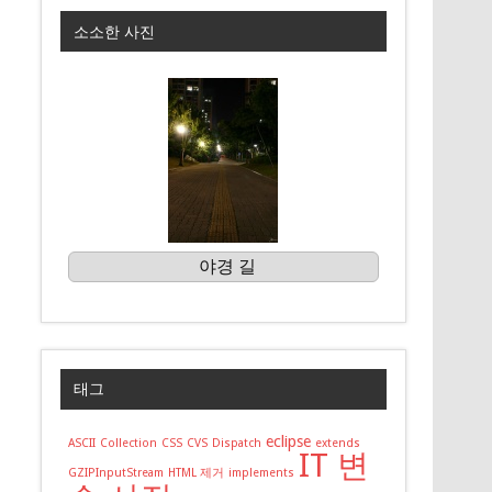
소소한 사진
야경 길
태그
eclipse
ASCII
Collection
CSS
CVS
Dispatch
extends
IT 변
GZIPInputStream
HTML 제거
implements