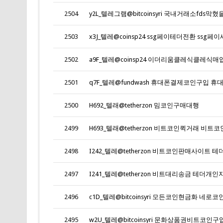
2504
2503
x3J_텔레@coinsp24 ssg페이테더전환 ssg페이
2502
a9F_텔레@coinsp24 이더리움클레식클레식매입_
2501
q7F_텔레@fundwash 휴대폰결제코인구입 휴
2500
H692_텔래@tetherzon 밈코인구매대행
2499
H693_텔래@tetherzon 비트코인퀵거래 비트코
2498
I242_텔레@tetherzon 비트코인판매사이트 테
2497
I241_텔레@tetherzon 비트대리송금 테더개인
2496
c1D_텔레@bitcoinsyri 모든코인현금화 네로코인_
2495
w2U_텔레@bitcoinsyri 문화상품권비트코인