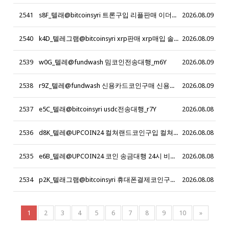
2541
s8F_텔래@bitcoinsyri 트론구입 리플판매 이더리움 판매_z9K
2026.08.09
2540
k4D_텔레그램@bitcoinsyri xrp판매 xrp매입 솔라나매입 솔라나판매 솔라나현금화 sol현금화 리플현금화 리플코인판매 파이코인판매_g6R
2026.08.09
2539
w0G_텔레@fundwash 밈코인전송대행_m6Y
2026.08.09
2538
r9Z_텔레@fundwash 신용카드코인구매 신용카드코인대행_d3N
2026.08.09
2537
e5C_텔래@bitcoinsyri usdc전송대행_r7Y
2026.08.08
2536
d8K_텔레@UPCOIN24 컬쳐랜드코인구입 컬쳐랜드매입_a5B
2026.08.08
2535
e6B_텔레@UPCOIN24 코인 송금대행 24시 비트코인현금화 _n4F
2026.08.08
2534
p2K_텔래그램@bitcoinsyri 휴대폰결제코인구입 휴대폰결제매입_r2G
2026.08.08
1
2
3
4
5
6
7
8
9
10
»