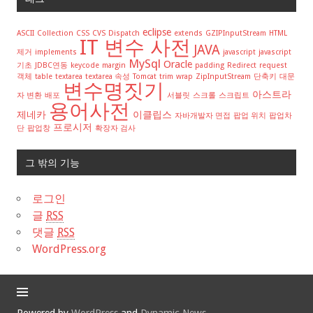
eclipse
ASCII
Collection
CSS
CVS
Dispatch
extends
GZIPInputStream
HTML
IT 변수 사전
JAVA
제거
implements
javascript
javascript
MySql
Oracle
기초
JDBC연동
keycode
margin
padding
Redirect
request
객체
table
textarea
textarea 속성
Tomcat
trim
wrap
ZipInputStream
단축키
대문
변수명짓기
아스트라
자 변환
배포
서블릿
스크롤
스크립트
용어사전
제네카
이클립스
자바개발자 면접
팝업 위치
팝업차
프로시저
단
팝업창
확장자 검사
그 밖의 기능
로그인
글
RSS
댓글
RSS
WordPress.org