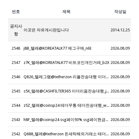
번호
제목
작성일
공지사
이곳은 자유게시판입니다
2014.12.25
항
2548
j8B_텔레@KOREATALK77 에그구매_n6I
2026.08.09
2547
z7K_텔레@KOREATALK77 비트코인개인거래_b2X
2026.08.09
2546
Q826_텔레그램@tetherzon 리플전송대행 이더리움삽니다 트론삽니다 리플삽니다 이더리움매입 테더코인매입 리플매입 테더매입 테더현금화
2026.08.09
2545
s5X_텔레@CASHFILTER365 이더리움전송대행_j2Z
2026.08.09
2544
z5Z_텔레@coinsp24 테더무통 테더전송대행_w0Y
2026.08.09
2543
h8F_텔레@coinsp24 ssg페이93% ssg페이현금화93%_y2E
2026.08.09
2542
Q688_텔레@tetherzon 돈세탁해외거래소 테더원화환전 돈세탁최저수수료 코인돈세탁 해외돈세탁 해외자금 세탁재테크
2026.08.09