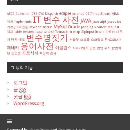
eclipse
ASCII
Collection
CSS
CVS
Dispatch
extends
GZIPInputStream
HTML
IT 변수 사전
JAVA
제거
implements
javascript
javascript
MySql
Oracle
기초
JDBC연동
keycode
margin
padding
Redirect
request
객체
table
textarea
textarea 속성
Tomcat
trim
wrap
ZipInputStream
단축키
대문
변수명짓기
아스트라
자 변환
배포
서블릿
스크롤
스크립트
용어사전
제네카
이클립스
자바개발자 면접
팝업 위치
팝업차
프로시저
단
팝업창
확장자 검사
그 밖의 기능
로그인
글
RSS
댓글
RSS
WordPress.org