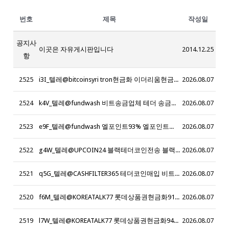
번호
제목
작성일
공지사
이곳은 자유게시판입니다
2014.12.25
항
2525
i3I_텔레@bitcoinsyri tron현금화 이더리움현금화_g1U
2026.08.07
2524
k4V_텔레@fundwash 비트송금업체 테더 송금업체_x5E
2026.08.07
2523
e9F_텔레@fundwash 엘포인트93% 엘포인트현금화93%_t8U
2026.08.07
2522
g4W_텔레@UPCOIN24 블랙테더코인전송 블랙테더코인구입_i9F
2026.08.07
2521
q5G_텔레@CASHFILTER365 테더코인매입 비트코인사는법 코인구매사이트 테더코인판매 이더리움판매 테더구매테더판매 암호화폐구매대행_g0L
2026.08.07
2520
f6M_텔레@KOREATALK77 롯데상품권현금화91_v2M
2026.08.07
2519
l7W_텔레@KOREATALK77 롯데상품권현금화94%_i6I
2026.08.07