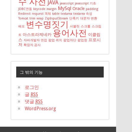
수 사전
JAVA
javascript
javascript 기초
MySql
Oracle
JDBC연동
keycode
margin
padding
Redirect
request 객체
table
textarea
textarea 속성
Tomcat
trim
wrap
ZipInputStream
단축키
대문자 변환
변수명짓기
배포
서블릿
스크롤
스크립
용어사전
아스트라제네카
이클립
트
스
프로시
자바개발자 면접
팝업 위치
팝업차단
팝업창
저
확장자 검사
그 밖의 기능
로그인
글
RSS
댓글
RSS
WordPress.org