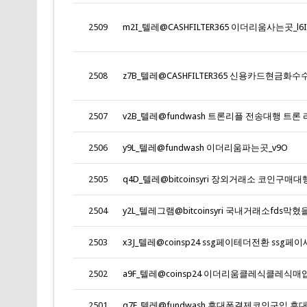
2509
m2I_텔레@CASHFILTER365 이더리움사는곳_l6I
2508
2507
v2B_텔레@fundwash 트론리플 전송대행 트론 
2506
y9L_텔레@fundwash 이더리움파는곳_v9O
2505
q4D_텔레@bitcoinsyri 장외거래소 코인구매대행 
2504
2503
x3J_텔레@coinsp24 ssg페이테더전환 ssg페이
2502
a9F_텔레@coinsp24 이더리움클레식클레식매입_
2501
q7F_텔레@fundwash 휴대폰결제코인구입 휴