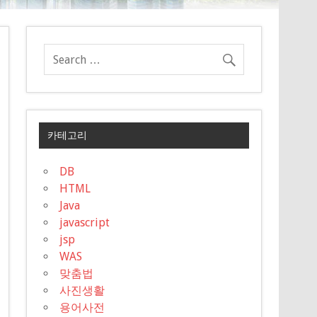
카테고리
DB
HTML
Java
javascript
jsp
WAS
맞춤법
사진생활
용어사전