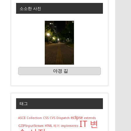
소소한 사진
야경 길
태그
eclipse
ASCII
Collection
CSS
CVS
Dispatch
extends
IT 변
GZIPInputStream
HTML 제거
implements