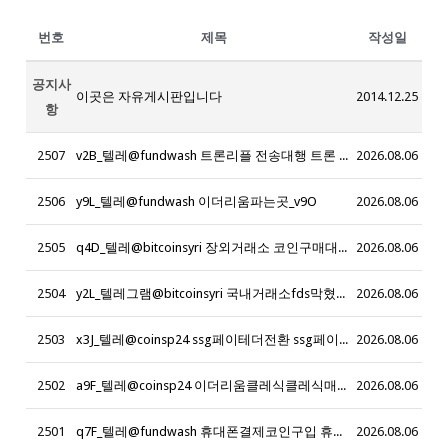
번호
제목
작성일
공지사
이곳은 자유게시판입니다
2014.12.25
항
2507
v2B_텔레@fundwash 트론리플 전송대행 트론 리플 전송업체_s4D
2026.08.06
2506
y9L_텔레@fundwash 이더리움파는곳_v9O
2026.08.06
2505
q4D_텔레@bitcoinsyri 장외거래소 코인구매대행 24시 _u5H
2026.08.06
2504
y2L_텔레그램@bitcoinsyri 국내거래소fds막혔을때 국내거래소fds시간 국내거래소fds출금시간 국내거래소fds송금시간 국내거래소fds증빙 밈코인구매대행_x1Q
2026.08.06
2503
x3J_텔레@coinsp24 ssg페이테더전환 ssg페이세탁_z0P
2026.08.06
2502
a9F_텔레@coinsp24 이더리움클레식클레식매입_i3C
2026.08.06
2501
q7F_텔레@fundwash 휴대폰결제코인구입 휴대폰결제매입_e9B
2026.08.06