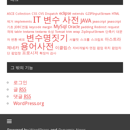
eclipse
ASCII
Collection
CSS
CVS
Dispatch
extends
GZIPInputStream
HTML
IT 변수 사전
JAVA
제거
implements
javascript
javascript
MySql
Oracle
기초
JDBC연동
keycode
margin
padding
Redirect
request
객체
table
textarea
textarea 속성
Tomcat
trim
wrap
ZipInputStream
단축키
대문
변수명짓기
아스트라
자 변환
배포
서블릿
스크롤
스크립트
용어사전
제네카
이클립스
자바개발자 면접
팝업 위치
팝업차
프로시저
단
팝업창
확장자 검사
그 밖의 기능
로그인
글
RSS
댓글
RSS
WordPress.org