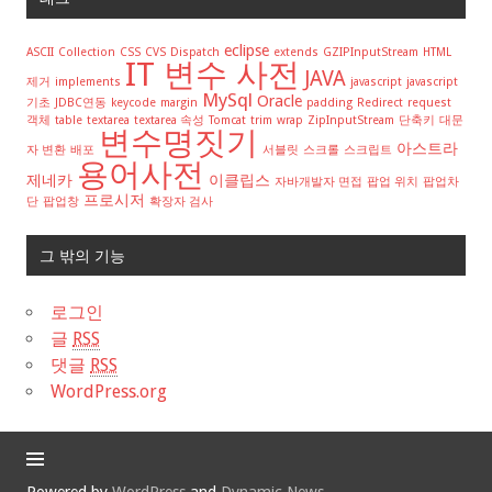
eclipse
ASCII
Collection
CSS
CVS
Dispatch
extends
GZIPInputStream
HTML
IT 변수 사전
JAVA
제거
implements
javascript
javascript
MySql
Oracle
기초
JDBC연동
keycode
margin
padding
Redirect
request
객체
table
textarea
textarea 속성
Tomcat
trim
wrap
ZipInputStream
단축키
대문
변수명짓기
아스트라
자 변환
배포
서블릿
스크롤
스크립트
용어사전
제네카
이클립스
자바개발자 면접
팝업 위치
팝업차
프로시저
단
팝업창
확장자 검사
그 밖의 기능
로그인
글
RSS
댓글
RSS
WordPress.org