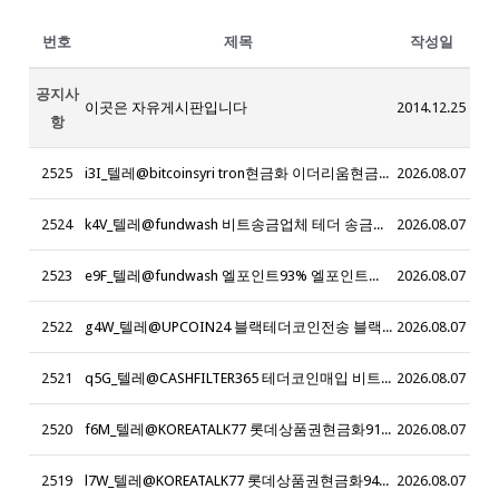
번호
제목
작성일
공지사
이곳은 자유게시판입니다
2014.12.25
항
2525
i3I_텔레@bitcoinsyri tron현금화 이더리움현금화_g1U
2026.08.07
2524
k4V_텔레@fundwash 비트송금업체 테더 송금업체_x5E
2026.08.07
2523
e9F_텔레@fundwash 엘포인트93% 엘포인트현금화93%_t8U
2026.08.07
2522
g4W_텔레@UPCOIN24 블랙테더코인전송 블랙테더코인구입_i9F
2026.08.07
2521
q5G_텔레@CASHFILTER365 테더코인매입 비트코인사는법 코인구매사이트 테더코인판매 이더리움판매 테더구매테더판매 암호화폐구매대행_g0L
2026.08.07
2520
f6M_텔레@KOREATALK77 롯데상품권현금화91_v2M
2026.08.07
2519
l7W_텔레@KOREATALK77 롯데상품권현금화94%_i6I
2026.08.07